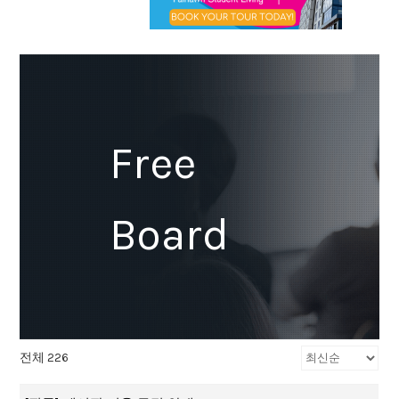
Free
Board
전체 226