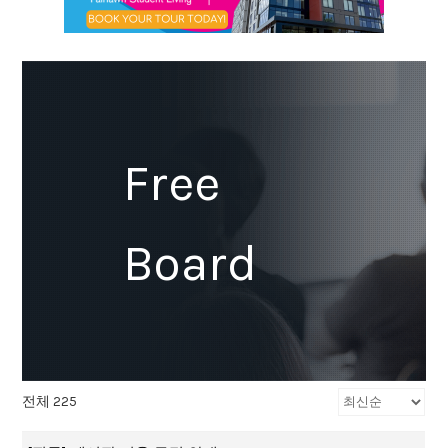
Free
Board
전체 225