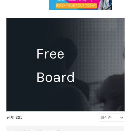
Free
Board
전체 225