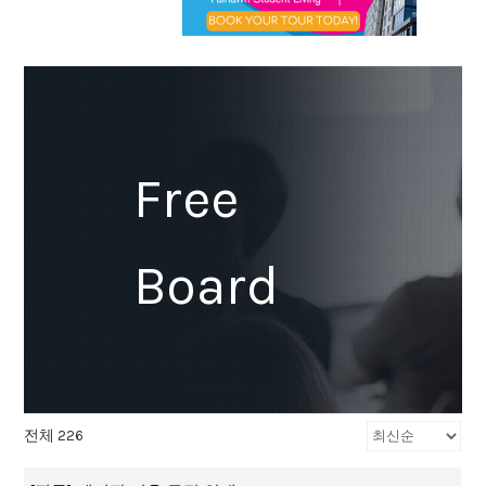
Free
Board
전체 226