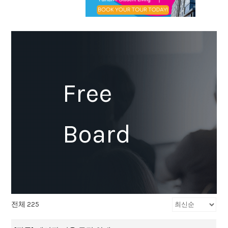
Free
Board
전체 225