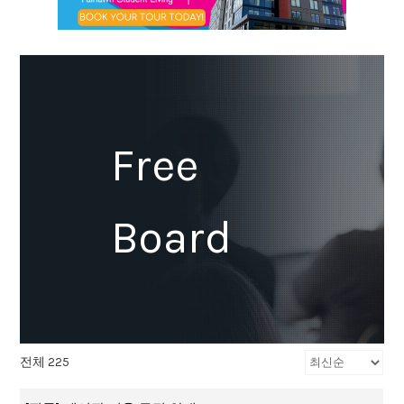
Free
Board
전체 225