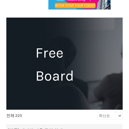
Free
Board
전체 225