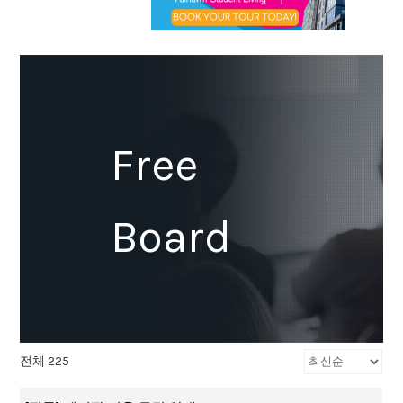
Free
Board
전체 225