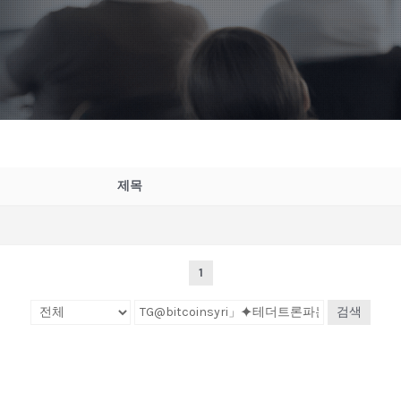
제목
1
검색