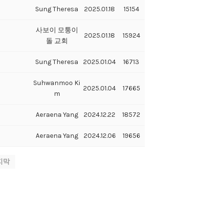
Sung Theresa
2025.01.18
15154
사보이 모퉁이
2025.01.18
15924
돌 교회
Sung Theresa
2025.01.04
16713
Suhwanmoo Ki
2025.01.04
17665
m
Aeraena Yang
2024.12.22
18572
Aeraena Yang
2024.12.06
19656
지막