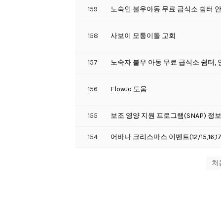
159
노숙인 불우아동 무료 급식소 쉼터 안
158
사보이 모퉁이돌 교회
157
노숙자 불우 아동 무료 급식소 쉼터,
156
FlowJo 도움
155
보조 영양 지원 프로그램(SNAP) 
154
어바나 크리스마스 이벤트(12/15,16,
처