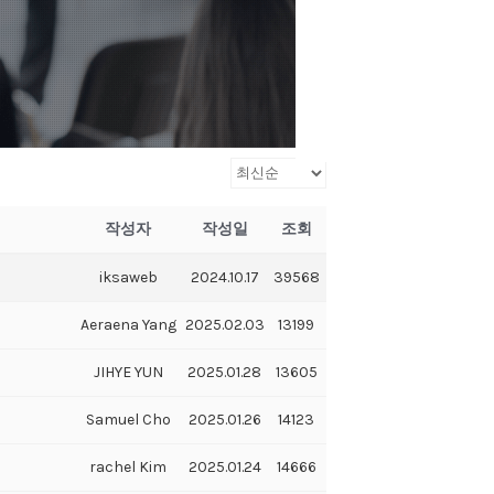
작성자
작성일
조회
iksaweb
2024.10.17
39568
Aeraena Yang
2025.02.03
13199
JIHYE YUN
2025.01.28
13605
Samuel Cho
2025.01.26
14123
rachel Kim
2025.01.24
14666