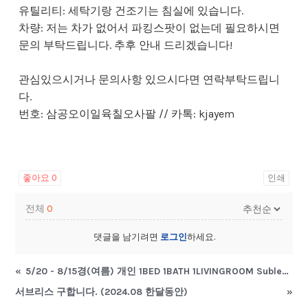
유틸리티: 세탁기랑 건조기는 침실에 있습니다.
차량: 저는 차가 없어서 파킹스팟이 없는데 필요하시면
문의 부탁드립니다. 추후 안내 드리겠습니다!
관심있으시거나 문의사항 있으시다면 연락부탁드립니
다.
번호: 삼공오이일육칠오사팔 // 카톡: kjayem
좋아요
0
인쇄
전체
0
댓글을 남기려면
로그인
하세요.
«
5/20 - 8/15경(여름) 개인 1BED 1BATH 1LIVINGROOM Sublease 내놓습니다. (월세 1140불 (인터넷, 물 포함), 전
서브리스 구합니다. (2024.08 한달동안)
»