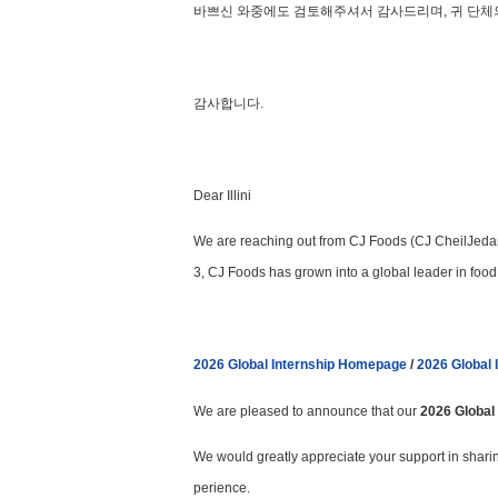
바쁘신 와중에도 검토해주셔서 감사드리며, 귀 단체
감사합니다.
Dear Illini
We are reaching out from CJ Foods (CJ CheilJedan
3, CJ Foods has grown into a global leader in food
2026 Global Internship Homepage
/
2026 Global I
We are pleased to announce that our
2026 Global
We would greatly appreciate your support in shari
perience.