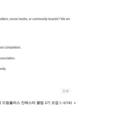
sletters, social media, or community boards? We wo
on completion.
association.
nity.
인쇄
 드림플러스 인베스터 클럽 2기 모집 (~5/18)
»