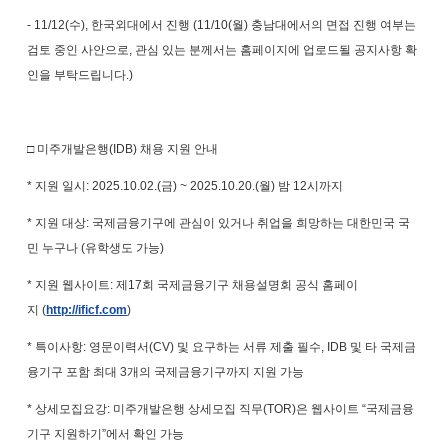
- 11/12(
수
),
한국외대에서 진행
(11/10(
월
)
충남대에서의 면접 진행 여부는
검토 중인 사안으로
,
관심 있는 분께서는 홈페이지에 업로드될 공지사항 확
인을 부탁드립니다
.)
□ 미주개발은행
(IDB)
채용 지원 안내
*
지원 일시
: 2025.10.02.(
금
) ~ 2025.10.20.(
월
)
밤
12
시까지
*
지원 대상
:
국제금융기구에 관심이 있거나 취업을 희망하는 대한민국 국
민 누구나
(
유학생도 가능
)
*
지원 웹사이트
:
제
17
회 국제금융기구 채용설명회 공식 홈페이
지
(
http://ificf.com
)
*
특이사항
:
영문이력서
(CV)
및 요구하는 서류 제출 필수
, IDB
및 타 국제금
융기구 포함 최대
3
개의 국제금융기구까지 지원 가능
*
상세모집요강
:
미주개발은행 상세모집 직무
(TOR)
은 웹사이트
“
국제금융
기구 지원하기
”
에서 확인 가능