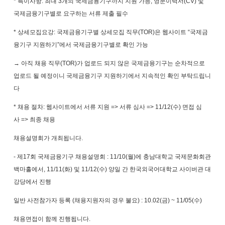
*
특이사항
:
최대
3
개의 국제금융기구까지 지원 가능
,
영문이력서
(CV)
및
국제금융기구별로 요구하는 서류 제출 필수
*
상세모집요강
:
국제금융기구별 상세모집 직무
(TOR)
은 웹사이트
“
국제금
융기구 지원하기
”
에서 국제금융기구별로 확인 가능
→ 아직 채용 직무
(TOR)
가 업로드 되지 않은 국제금융기구는 순차적으로
업로드 될 예정이니 국제금융기구 지원하기에서 지속적인 확인 부탁드립니
다
*
채용 절차
:
웹사이트에서 서류 지원
=>
서류 심사
=> 11/12(
수
)
면접 심
사
=>
최종 채용
채용설명회가 개최됩니다
.
-
제
17
회 국제금융기구 채용설명회
: 11/10(
월
)
에 충남대학교 국제문화회관
백마홀에서
, 11/11(
화
)
및
11/12(
수
)
양일 간 한국외국어대학교 사이버관 대
강당에서 진행
일반 사전참가자 등록
(
채용지원자의 경우 불요
) : 10.02(
금
) ~ 11/05(
수
)
채용면접이 함께 진행됩니다
.