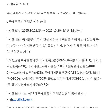
녀 학자금 지원 등
국제금융기구 취업에 관심 있는 분들의 많은 참여 부탁드립니다
.
□ 국제금융기구 채용 지원 안내
*
지원 일시
: 2025.10.02.(
금
) ~ 2025.10.20.(
월
)
밤
12
시까지
*
지원 대상
:
국제금융기구에 관심이 있거나 취업을 희망하는 대한민국 국
민 누구나
(
대학 재학생
(
인턴십
),
졸업예정자
,
경력자 등 채용 직위가 다양
함
,
유학생도 가능
)
*
채용모집 국제금융기구
:
세계은행그룹
(WBG),
국제통화기금
(IMF),
아시아
개발은행
(ADB),
아시아인프라투자은행
(AIIB),
유럽부흥개발은행
(EBR
D),
아프리카개발은행
(AfDB),
중미경제통합은행
(CABEI),
경제협력개발기
구
(OECD),
녹색기후기금
(GCF),
글로벌녹색성장기구
(GGGI),
아세안 및 한
·
중
·
일 거시경제조사기구
(AMRO)
*
지원 웹사이트
:
제
17
회 국제금융기구 채용설명회 공식 홈페이
지
(
http://ificf.com)