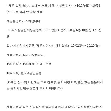
*
채용 절차
:
웹사이트에서 서류 지원
=>
서류 심사
=> 10.27(
월
) ~ 10/29
(
수
)
면접 심사
=>
최종 채용
채용설명회가 개최됩니다
.
-
미주개발은행 채용설명회
: 10/27(
월
)
에 콘래드호텔
6
층
10
번 방에서 진
행
일반 사전참가자 등록
(
채용지원자의 경우 불요
) : 10/02(
금
) ~ 10/20(
월
)
채용면접이 함께 진행됩니다
.
10/27(
월
) ~ 10/28(
화
),
콘래드호텔
10/29(
수
),
한국수출입은행
(
자세한 장소 및 시간대는 추후 검토 및 공지 예정으로
,
관심 있는 분들께서
는 공지사항 탭을 참고해 주시기 바랍니다
.)
채용면접의 경우
,
서류심사를 통과하여 면접 대상자가 되신 분들께서는 서