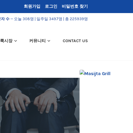
회원가입
로그인
비밀번호 찾기
자 수
— 오늘 308명 | 일주일 3497명 | 총 225939명
룩시장
커뮤니티
CONTACT US