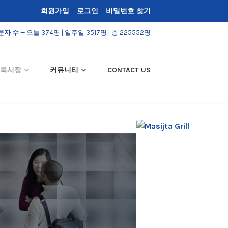
회원가입
로그인
비밀번호 찾기
문자 수
— 오늘 374명 | 일주일 3517명 | 총 225552명
룩시장
커뮤니티
CONTACT US