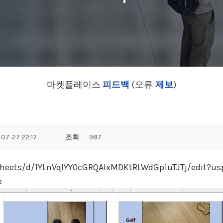
마켓플레이스
피드백
(오류
제보
)
07-27 22:17
조회
987
sheets/d/1YLnVqIYY0cGRQAlxMDKtRLWdGp1uTJTj/edit?u
e