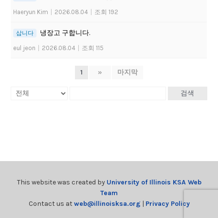
Haeryun Kim
|
2026.08.04
|
조회 192
냉장고 구합니다.
삽니다
eul jeon
|
2026.08.04
|
조회 115
1
»
마지막
검색
This website was created by
University of Illinois KSA Web
Team
Contact us at
web@illinoisksa.org
|
Privacy Policy