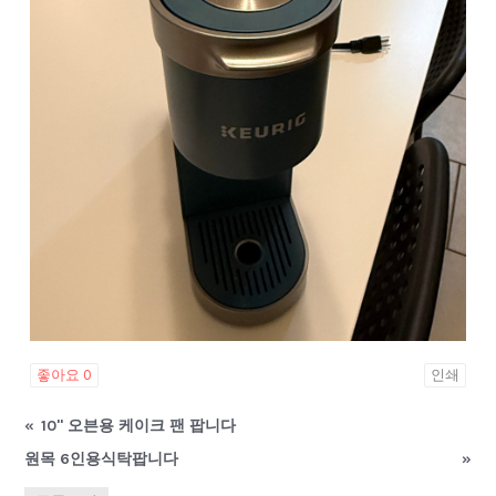
좋아요
0
인쇄
«
10" 오븐용 케이크 팬 팝니다
원목 6인용식탁팝니다
»