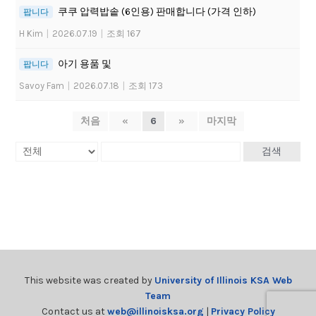
쿠쿠 압력밥솥 (6인용) 판매합니다 (가격 인하)
팝니다
H Kim
|
2026.07.19
|
조회 167
아기 용품 및
팝니다
Savoy Fam
|
2026.07.18
|
조회 173
처음
«
6
»
마지막
검색
This website was created by
University of Illinois KSA Web
Team
Contact us at
web@illinoisksa.org
|
Privacy Policy