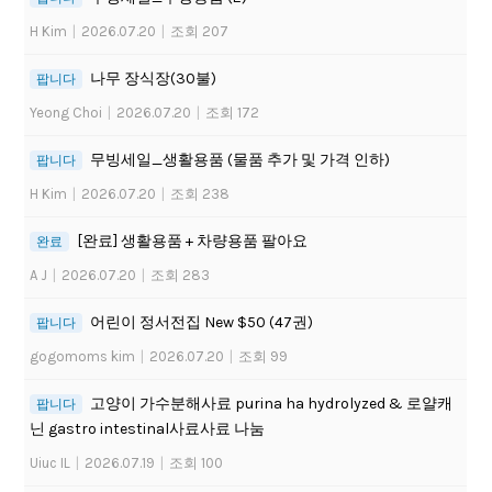
H Kim
|
2026.07.20
|
조회 207
나무 장식장(30불)
팝니다
Yeong Choi
|
2026.07.20
|
조회 172
무빙세일_생활용품 (물품 추가 및 가격 인하)
팝니다
H Kim
|
2026.07.20
|
조회 238
[완료] 생활용품 + 차량용품 팔아요
완료
A J
|
2026.07.20
|
조회 283
어린이 정서전집 New $50 (47권)
팝니다
gogomoms kim
|
2026.07.20
|
조회 99
고양이 가수분해사료 purina ha hydrolyzed & 로얄캐
팝니다
닌 gastro intestinal사료사료 나눔
Uiuc IL
|
2026.07.19
|
조회 100