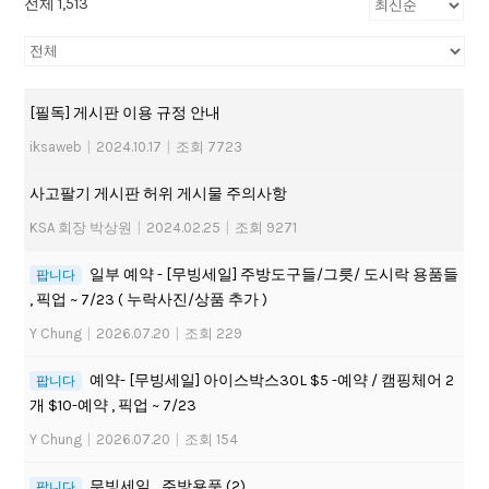
전체 1,513
[필독] 게시판 이용 규정 안내
iksaweb
|
2024.10.17
|
조회 7723
사고팔기 게시판 허위 게시물 주의사항
KSA 회장 박상원
|
2024.02.25
|
조회 9271
일부 예약 - [무빙세일] 주방도구들/그릇/ 도시락 용품들
팝니다
, 픽업 ~ 7/23 ( 누락사진/상품 추가 )
Y Chung
|
2026.07.20
|
조회 229
예약- [무빙세일] 아이스박스30L $5 -예약 / 캠핑체어 2
팝니다
개 $10-예약 , 픽업 ~ 7/23
Y Chung
|
2026.07.20
|
조회 154
무빙세일_주방용품 (2)
팝니다