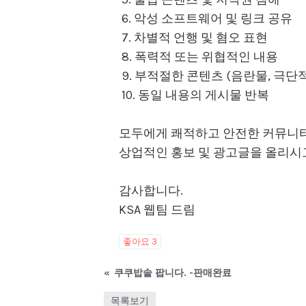
6. 악성 소프트웨어 및 링크 공유
7. 차별적 언행 및 혐오 표현
8. 폭력적 또는 위협적인 내용
9. 부적절한 콘텐츠 (음란물, 극단
10. 동일 내용의 게시물 반복
모두에게 쾌적하고 안전한 커뮤니티를
상업적인 홍보 및 광고글을 올리시고 싶은
감사합니다.
KSA 웹팀 드림
좋아요
3
«
쿠쿠밥솥 팝니다. -판매완료
목록보기