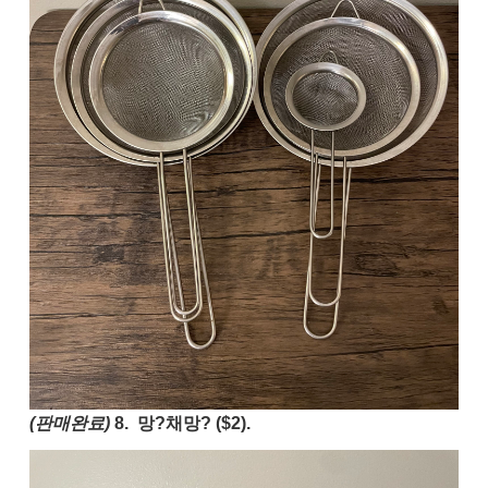
(판매완료)
8. 망?채망? ($2).