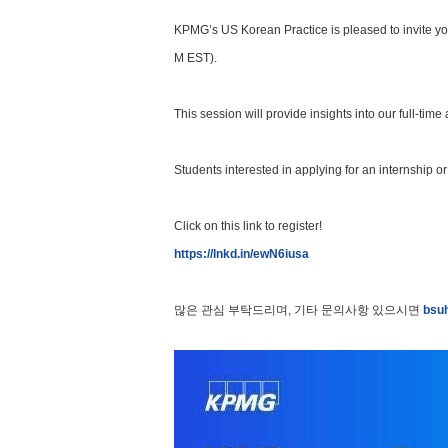
KPMG’s US Korean Practice is pleased to invite yo
M EST).
This session will provide insights into our full-ti
Students interested in applying for an internship or
Click on this link to register!
https://lnkd.in/ewN6iusa
많은 관심 부탁드리며, 기타 문의사항 있으시면
bsu