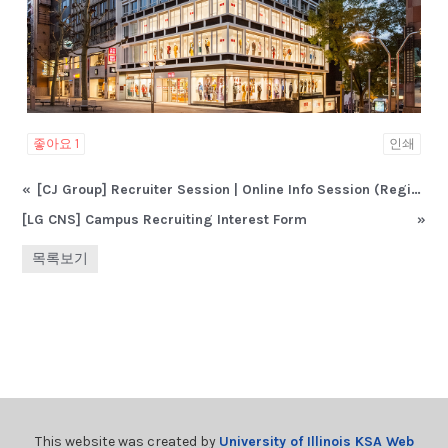
좋아요
1
인쇄
«
[CJ Group] Recruiter Session | Online Info Session (Register by Apr 27)
[LG CNS] Campus Recruiting Interest Form
»
목록보기
This website was created by
University of Illinois KSA Web