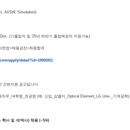
/SW, Simulation)
 Doc. (기졸업자 및 '25년 하반기 졸업예정자 지원가능)
>2차면접>채용검진>최종합격
g.com/apply/detail?id=1000201
)
한 간편지원 공고입니다.
무_대학명_전공명 (예: 신입_김엘지_Optical Element_LG Univ._기계공학)
사 및 석/박사) 채용 (~5/6)