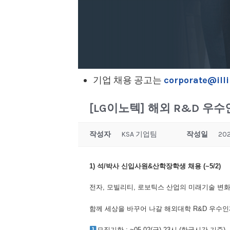
기업 채용 공고는
corporate@illi
[LG이노텍] 해외 R&D 우
작성자
KSA 기업팀
작성일
202
1)
석/박사 신입사원&산학장학생 채용 (~5/2)
전자, 모빌리티, 로보틱스 산업의 미래기술 변
함께 세상을 바꾸어 나갈 해외대학 R&D 우수인
모집기한 : ~05.02(금) 23시 (한국시간 기준)