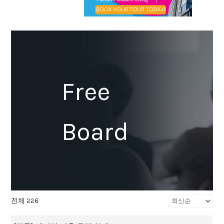
Free
Board
전체 226