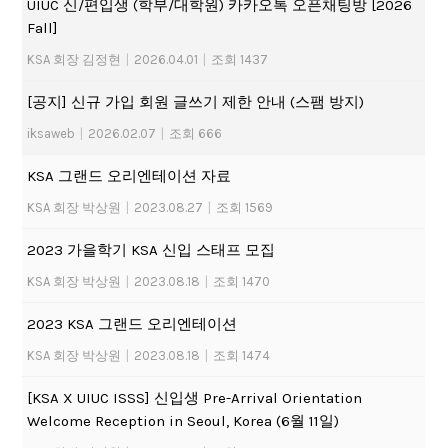
UIUC 신/편입생 (학부/대학원) 카카오톡 오픈채팅방 [2026
Fall]
KSA 회장 김정현
|
2026.04.01
|
조회 1437
[공지] 신규 가입 회원 글쓰기 제한 안내 (스팸 방지)
iksaweb
|
2026.02.07
|
조회 666
KSA 그랜드 오리엔테이션 자료
KSA 회장 박상원
|
2023.08.27
|
조회 1569
2023 가을학기 KSA 신입 스태프 모집
KSA 회장 박상원
|
2023.08.18
|
조회 1470
2023 KSA 그랜드 오리엔테이션
KSA 회장 박상원
|
2023.08.18
|
조회 1474
[KSA X UIUC ISSS] 신입생 Pre-Arrival Orientation
Welcome Reception in Seoul, Korea (6월 11일)