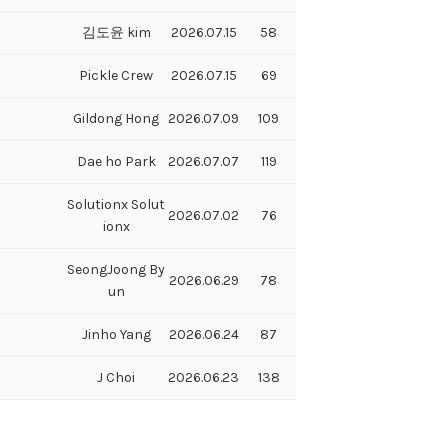
김도윤 kim
2026.07.15
58
Pickle Crew
2026.07.15
69
Gildong Hong
2026.07.09
109
Dae ho Park
2026.07.07
119
Solutionx Solut
2026.07.02
76
ionx
SeongJoong By
2026.06.29
78
un
Jinho Yang
2026.06.24
87
J Choi
2026.06.23
138