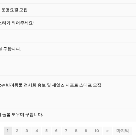
 전시 운영요원 모집
테스터가 되어주세요!
분 구합니다.
ing Show 반려동물 전시회 홍보 및 세일즈 서포트 스태프 모집
기 돌봄 도우미 구합니다.
1
2
3
4
5
6
7
8
9
10
»
마지막