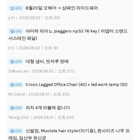
8월20일 오헤어 -> 샴페인 라이드쉐어
삽니다
y m
|
2026.08.02
|
조회 212
야마하 피아노 piaggero np32 76 key ( 어댑터 스탠드
팝니다
서스테인 페달)
H S
|
2026.08.02
|
조회 161
대형 냄비, 빗자루 판매
팝니다
Sakura Lee
|
2026.08.02
|
조회 273
Cross Legged Office Chair (40) + led work lamp (10)
팝니다
KH David
|
2026.08.01
|
조회 220
의자 4개 10불에 팝니다
팝니다
Yeong Choi
|
2026.08.01
|
조회 245
신발장, Mustela hair styler(아기용), 퀸사이즈 나무 프
팝니다
레임, 임산부 유산균