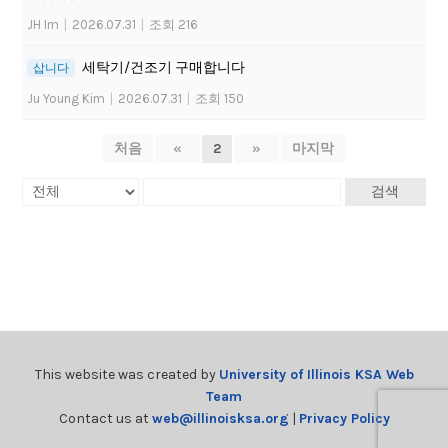
JH Im
|
2026.07.31
|
조회 216
세탁기/건조기 구매합니다
삽니다
Ju Young Kim
|
2026.07.31
|
조회 150
처음
«
2
»
마지막
검색
This website was created by
University of Illinois KSA Web
Team
Contact us at
web@illinoisksa.org
|
Privacy Policy