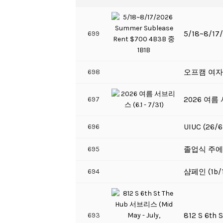
699
5/18~8/17
698
오프캠 여자
697
2026 여름 서
696
UIUC (26
695
졸업식 주에 
694
샴페인 (1b/1
693
812 S 6th