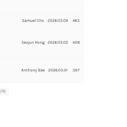
Samuel Cho
2026.03.09
463
Seojun Hong
2026.03.02
408
Anthony Bae
2026.03.01
397
지막