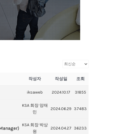
작성자
작성일
조회
iksaweb
2024.10.17
31855
KSA 회장 양재
2024.06.29
37483
민
KSA 회장 박상
Manager)
2024.04.27
36233
원