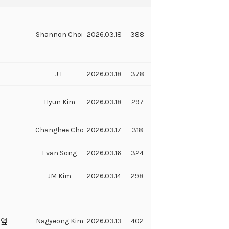
Shannon Choi
2026.03.18
388
J L
2026.03.18
378
Hyun Kim
2026.03.18
297
Changhee Cho
2026.03.17
318
Evan Song
2026.03.16
324
JM Kim
2026.03.14
298
 옆
Nagyeong Kim
2026.03.13
402