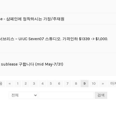
ouse - 샴페인에 정착하시는 가정/주재원
서브리스 – UIUC Seven07 스튜디오. 가격인하 $1339 -> $1,000.
sublease 구합니다 (mid May-7/31)
음
«
1
2
3
4
5
6
7
8
9
10
»
마
검색