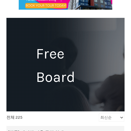
Free
Board
전체 225