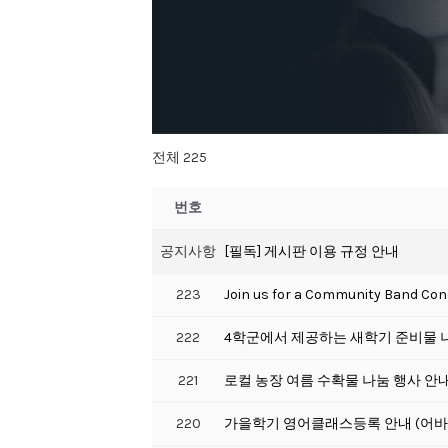
전체 225
번호
공지사항
[필독] 게시판 이용 규정 안내
223
Join us for a Community Band Con
222
4학군에서 제공하는 새학기 준비물 나
221
로컬 농장 여름 수확물 나눔 행사 안
220
가을학기 영어클래스등록 안내 (어바