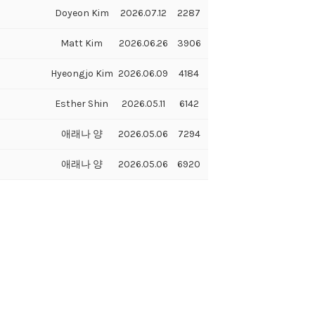
Doyeon Kim
2026.07.12
2287
Matt Kim
2026.06.26
3906
Hyeongjo Kim
2026.06.09
4184
Esther Shin
2026.05.11
6142
애래나 양
2026.05.06
7294
애래나 양
2026.05.06
6920