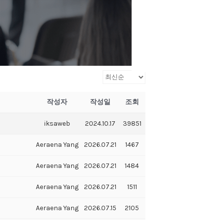
작성자
작성일
조회
iksaweb
2024.10.17
39851
Aeraena Yang
2026.07.21
1467
Aeraena Yang
2026.07.21
1484
Aeraena Yang
2026.07.21
1511
Aeraena Yang
2026.07.15
2105